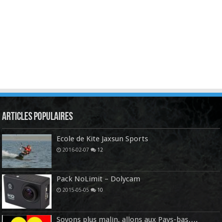
Articles Populaires
Ecole de Kite Jaxsun Sports
2016-02-07
12
Pack NoLimit – Dolycam
2015-05-05
10
Soyons plus malin, allons aux Pays-bas….