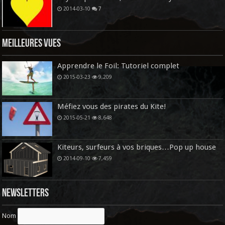
2014-03-10
7
Meilleures vues
Apprendre le Foil: Tutoriel complet
2015-03-23
9,209
Méfiez vous des pirates du Kite!
2015-05-21
8,648
Kiteurs, surfeurs à vos briques…Pop up house
2014-09-10
7,459
Newsletters
Nom