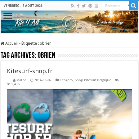
VENDREDI , 7 AOÛT 2026
Accueil
»
Étiquette :
obrien
Tag Archives:
obrien
Kitesurf-shop.fr
Mateo
2014-11-02
Kite4pro
,
Shop kitesurf Belgique
0
1,435