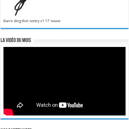
Barre slingshot sentry v1 17' neuve
La vidéo du mois