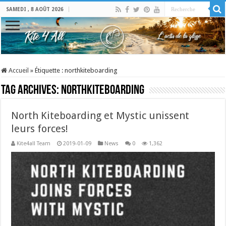
SAMEDI , 8 AOÛT 2026
Accueil
»
Étiquette :
northkiteboarding
Tag Archives:
northkiteboarding
North Kiteboarding et Mystic unissent
leurs forces!
Kite4all Team
2019-01-09
News
0
1,362