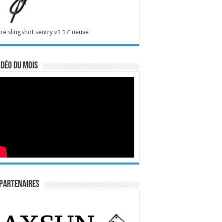
re slingshot sentry v1 17' neuve
idéo du mois
Partenaires