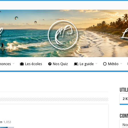
nnonces
Les écoles
Nos Quiz
Le guide
Météo
Util
2 
Con
1,053
Nom