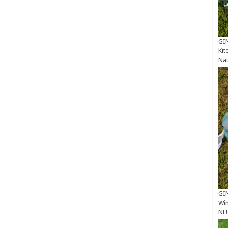
GIN
Kit
Na
GIN
Win
NE