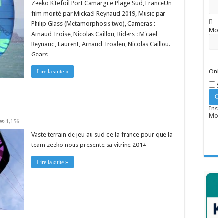
Zeeko Kitefoil Port Camargue Plage Sud, FranceUn
film monté par Mickaël Reynaud 2019, Music par
Philip Glass (Metamorphosis two), Cameras :
Mo
Arnaud Troise, Nicolas Caillou, Riders : Micaël
Reynaud, Laurent, Arnaud Troalen, Nicolas Caillou.
Gears …
Onl
Lire la suite »
Ins
Mot
1,156
Vaste terrain de jeu au sud de la france pour que la
team zeeko nous presente sa vitrine 2014
Lire la suite »