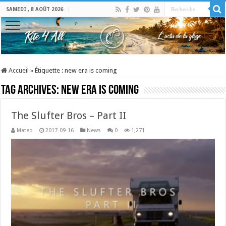
SAMEDI , 8 AOÛT 2026
Accueil
»
Étiquette :
new era is coming
Tag Archives:
new era is coming
The Slufter Bros – Part II
Mateo
2017-09-16
News
0
1,271