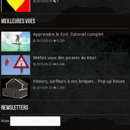
2014-03-10
7
Meilleures vues
Apprendre le Foil: Tutoriel complet
2015-03-23
9,209
Méfiez vous des pirates du Kite!
2015-05-21
8,648
Kiteurs, surfeurs à vos briques…Pop up house
2014-09-10
7,459
Newsletters
Nom