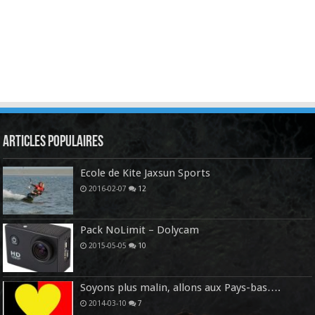
Articles Populaires
Ecole de Kite Jaxsun Sports
2016-02-07
12
Pack NoLimit – Dolycam
2015-05-05
10
Soyons plus malin, allons aux Pays-bas….
2014-03-10
7