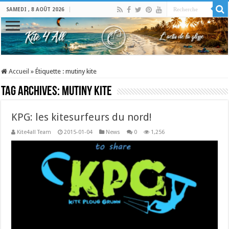
SAMEDI , 8 AOÛT 2026
Accueil
»
Étiquette :
mutiny kite
Tag Archives:
mutiny kite
KPG: les kitesurfeurs du nord!
Kite4all Team
2015-01-04
News
0
1,256