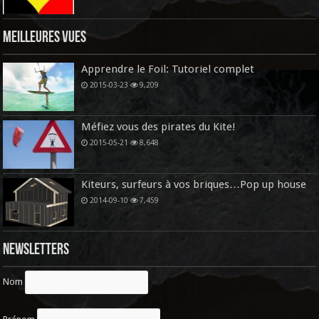
Meilleures vues
Apprendre le Foil: Tutoriel complet
2015-03-23
9,209
Méfiez vous des pirates du Kite!
2015-05-21
8,648
Kiteurs, surfeurs à vos briques…Pop up house
2014-09-10
7,459
Newsletters
Nom