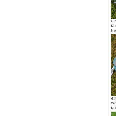
GIN
Kit
Na
GIN
Win
NE