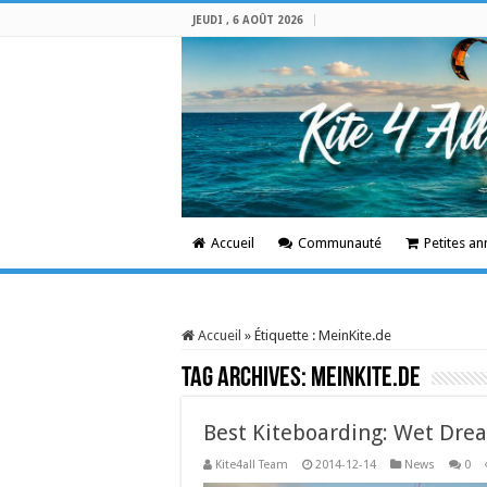
JEUDI , 6 AOÛT 2026
Accueil
Communauté
Petites a
Accueil
»
Étiquette :
MeinKite.de
Tag Archives:
MeinKite.de
Best Kiteboarding: Wet Dr
Kite4all Team
2014-12-14
News
0