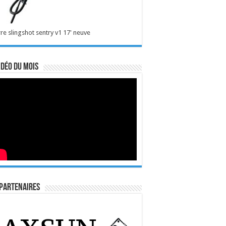
re slingshot sentry v1 17' neuve
idéo du mois
Partenaires