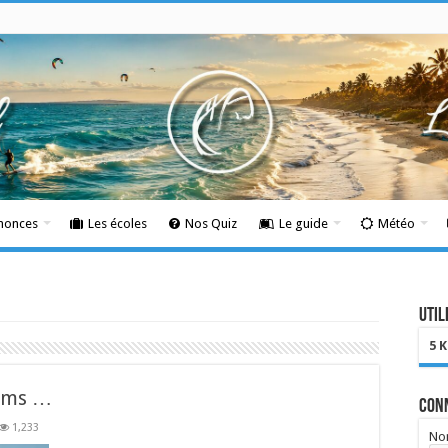
nnonces
Les écoles
Nos Quiz
Le guide
Météo
Util
5 
eams …
Con
1,233
Nom