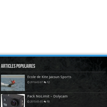
Articles Populaires
Ecole de Kite Jaxsun Sports
2016-02-07
12
Pack NoLimit – Dolycam
2015-05-05
10