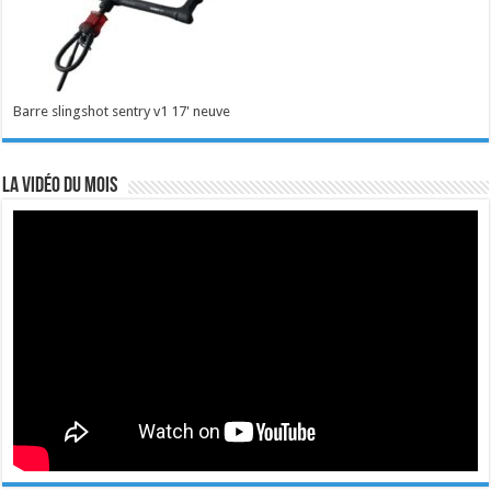
Barre slingshot sentry v1 17' neuve
La vidéo du mois