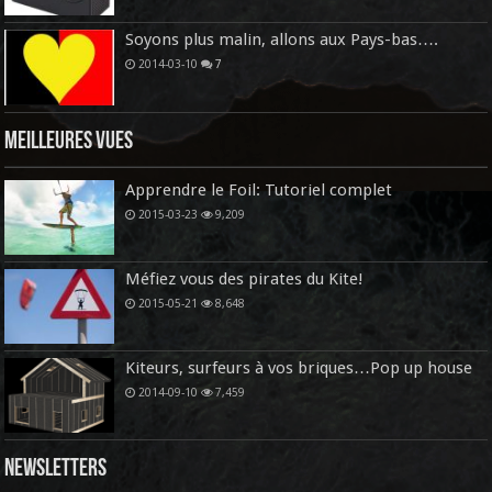
Soyons plus malin, allons aux Pays-bas….
2014-03-10
7
Meilleures vues
Apprendre le Foil: Tutoriel complet
2015-03-23
9,209
Méfiez vous des pirates du Kite!
2015-05-21
8,648
Kiteurs, surfeurs à vos briques…Pop up house
2014-09-10
7,459
Newsletters