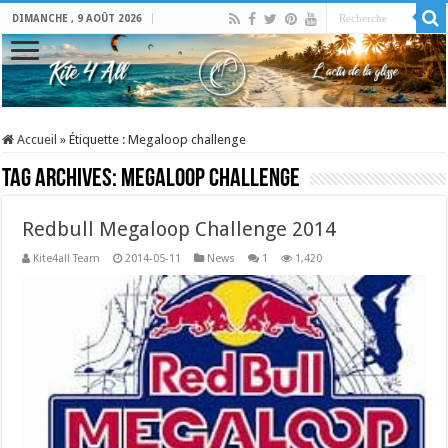
DIMANCHE , 9 AOÛT 2026
Accueil
»
Étiquette :
Megaloop challenge
Tag Archives:
Megaloop challenge
Redbull Megaloop Challenge 2014
Kite4all Team
2014-05-11
News
1
1,420