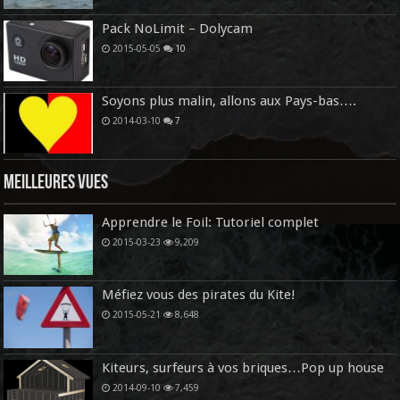
Pack NoLimit – Dolycam
2015-05-05
10
Soyons plus malin, allons aux Pays-bas….
2014-03-10
7
Meilleures vues
Apprendre le Foil: Tutoriel complet
2015-03-23
9,209
Méfiez vous des pirates du Kite!
2015-05-21
8,648
Kiteurs, surfeurs à vos briques…Pop up house
2014-09-10
7,459