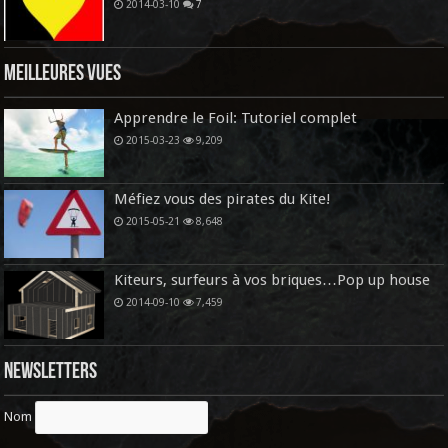
2014-03-10
7
Meilleures vues
Apprendre le Foil: Tutoriel complet
2015-03-23
9,209
Méfiez vous des pirates du Kite!
2015-05-21
8,648
Kiteurs, surfeurs à vos briques…Pop up house
2014-09-10
7,459
Newsletters
Nom