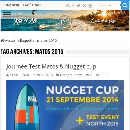
DIMANCHE , 9 AOÛT 2026
Accueil
»
Étiquette :
matos 2015
Tag Archives:
matos 2015
Journée Test Matos & Nugget cup
Kite4all Team
2014-09-18
Kite4pro
,
News
0
1,611