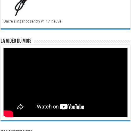
Barre slingshot sentry v1 17' neuve
La vidéo du mois