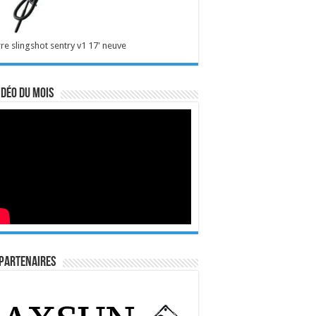
re slingshot sentry v1 17' neuve
idéo du mois
Partenaires