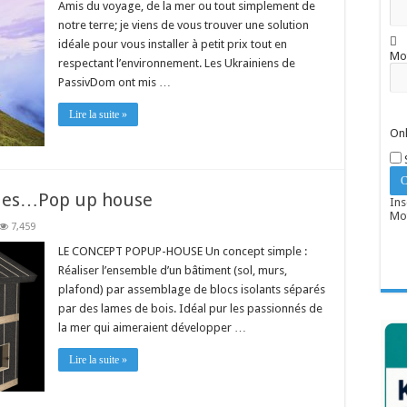
Amis du voyage, de la mer ou tout simplement de
notre terre; je viens de vous trouver une solution
idéale pour vous installer à petit prix tout en
Mo
respectant l’environnement. Les Ukrainiens de
PassivDom ont mis …
Lire la suite »
Onl
iques…Pop up house
Ins
Mot
7,459
LE CONCEPT POPUP-HOUSE Un concept simple :
Réaliser l’ensemble d’un bâtiment (sol, murs,
plafond) par assemblage de blocs isolants séparés
par des lames de bois. Idéal pur les passionnés de
la mer qui aimeraient développer …
Lire la suite »