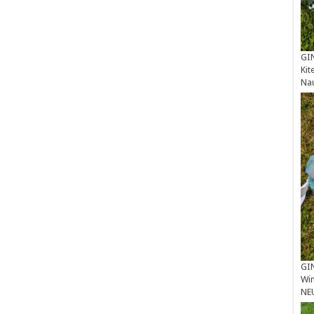
GIN
Kit
Na
GIN
Win
NE