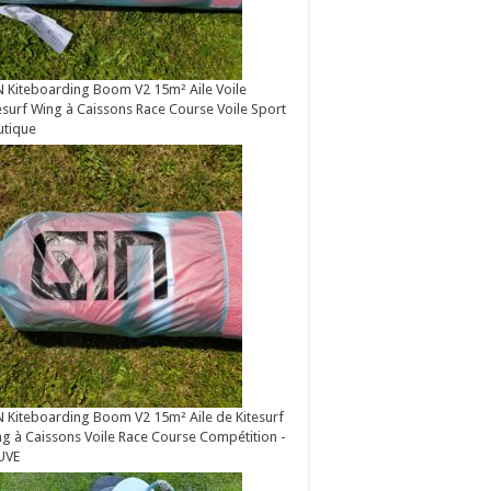
 Kiteboarding Boom V2 15m² Aile Voile
esurf Wing à Caissons Race Course Voile Sport
utique
 Kiteboarding Boom V2 15m² Aile de Kitesurf
g à Caissons Voile Race Course Compétition -
UVE