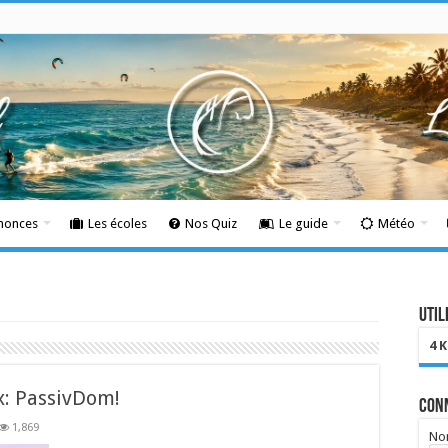
nnonces
Les écoles
Nos Quiz
Le guide
Météo
Util
4 
ix: PassivDom!
Con
1,869
Nom