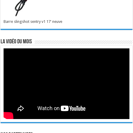
Barre slingshot sentry v1 17' neuve
La vidéo du mois