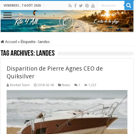
VENDREDI , 7 AOÛT 2026
Accueil
»
Étiquette :
landes
Tag Archives:
landes
Disparition de Pierre Agnes CEO de
Quiksilver
Kite4all Team
2018-02-06
News
1
1,223