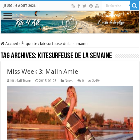
JEUDI , 6 AOÛT 2026
Accueil
»
Étiquette :
kitesurfeuse de la semaine
Tag Archives:
kitesurfeuse de la semaine
Miss Week 3: Malin Amie
Kite4all Team
2015-01-23
News
0
2,494