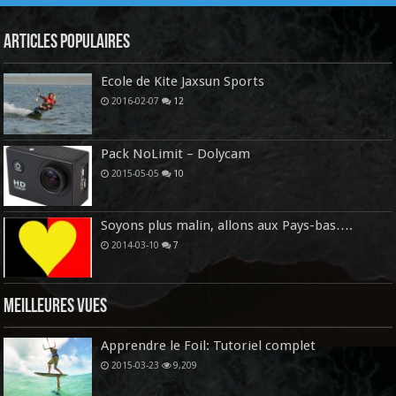
Articles Populaires
Ecole de Kite Jaxsun Sports
2016-02-07
12
Pack NoLimit – Dolycam
2015-05-05
10
Soyons plus malin, allons aux Pays-bas….
2014-03-10
7
Meilleures vues
Apprendre le Foil: Tutoriel complet
2015-03-23
9,209