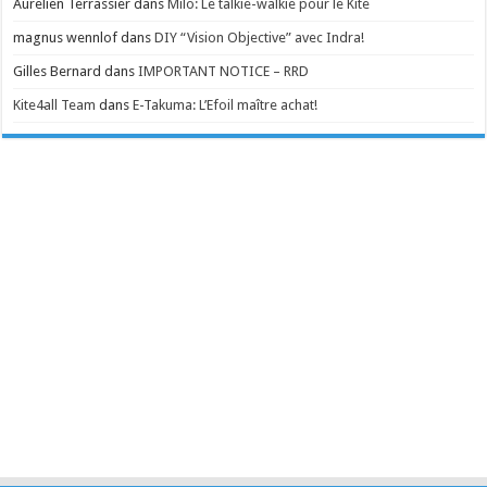
Aurelien Terrassier
dans
Milo: Le talkie-walkie pour le Kite
magnus wennlof
dans
DIY “Vision Objective” avec Indra!
Gilles Bernard
dans
IMPORTANT NOTICE – RRD
Kite4all Team
dans
E-Takuma: L’Efoil maître achat!