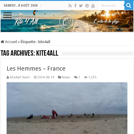
SAMEDI , 8 AOÛT 2026
Accueil
»
Étiquette :
kite4all
Tag Archives:
kite4all
Les Hemmes – France
Kite4all Team
2014-06-19
News
1
1,235