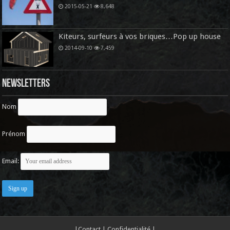
2015-05-21
8,648
Kiteurs, surfeurs à vos briques…Pop up house
2014-09-10
7,459
Newsletters
Nom
Prénom
Email:
|
Contact
|
Confidentialité
|