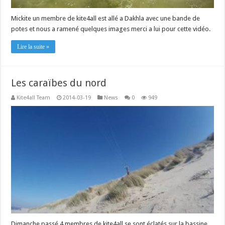
Mickite un membre de kite4all est allé a Dakhla avec une bande de
potes et nous a ramené quelques images merci a lui pour cette vidéo.
Lire la suite »
Les caraïbes du nord
Kite4all Team
2014-03-19
News
0
949
Dimanche passé 4 membres de kite4all se sont éclatés sur la bassine