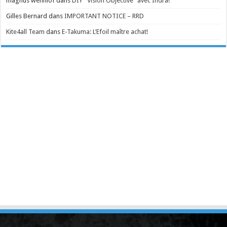
magnus wennlof
dans
DIY “Vision Objective” avec Indra!
Gilles Bernard
dans
IMPORTANT NOTICE – RRD
Kite4all Team
dans
E-Takuma: L’Efoil maître achat!