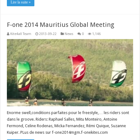
Lire la suite »
F-one 2014 Mauritius Global Meeting
Kite4all Team
2013-09-22
News
0
1,146
Enorme swell,conditions parfaites pour le freestyle,… les riders sont
dans le groove. Riders: Raphael Salles, Mitu Monteiro, Antoine
Fermond, Celine Rodenas, Micka Fernandez, Rémi Quique, Suzanne
Kuiper. PLus de news sur f-one2014mgm.f-onekites.com