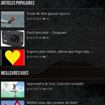
Articles Populaires
Ecole de Kite Jaxsun Sports
2016-02-07
12
Pack NoLimit – Dolycam
2015-05-05
10
Soyons plus malin, allons aux Pays-bas….
2014-03-10
7
Meilleures vues
Apprendre le Foil: Tutoriel complet
2015-03-23
9,209
Méfiez vous des pirates du Kite!