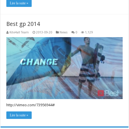
Lire la suite »
Best gp 2014
Kite4all Team
2013-09-20
News
0
1,129
http://vimeo.com/73956944#
Lire la suite »