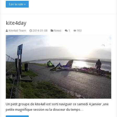
Lire la suite »
kite4day
Kite4all Team
2014-01-08
News
1
953
Un petit groupe de kite4all est sorti naviguer ce samedi 4 Janvier ,une
petite magnifique session vu la douceur du temps…