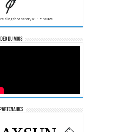
re slingshot sentry v1 17' neuve
idéo du mois
Partenaires