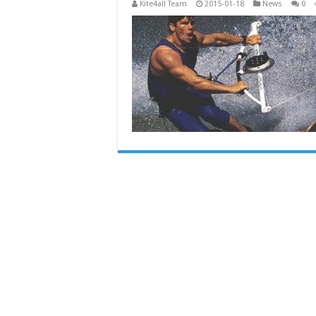
Kite4all Team
2015-01-18
News
0