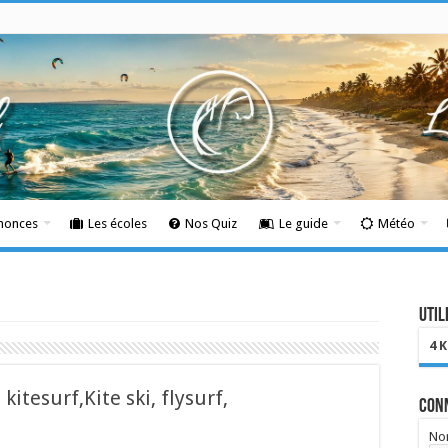
nnonces
Les écoles
Nos Quiz
Le guide
Météo
Util
4 
kitesurf,Kite ski, flysurf,
Con
Nom