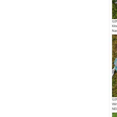
GIN
Kit
Na
GIN
Win
NE