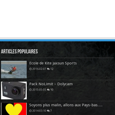
Articles Populaires
Ecole de Kite Jaxsun Sports
2016-02-07
12
Pack NoLimit – Dolycam
2015-05-05
10
Soyons plus malin, allons aux Pays-bas….
2014-03-10
7