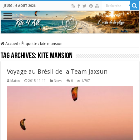
JEUDI , 6 AOÛT 2026
Accueil
»
Étiquette :
kite mansion
Tag Archives:
kite mansion
Voyage au Brésil de la Team Jaxsun
Mateo
2015-11-11
News
0
1,707