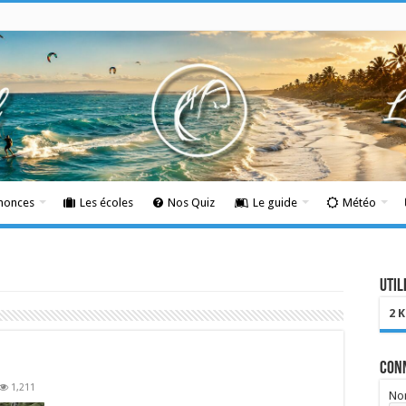
nnonces
Les écoles
Nos Quiz
Le guide
Météo
Util
2 
Con
1,211
Nom