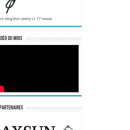
re slingshot sentry v1 17' neuve
idéo du mois
Partenaires