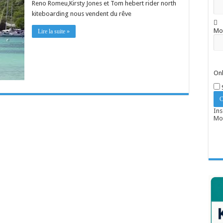
Reno Romeu,Kirsty Jones et Tom hebert rider north
kiteboarding nous vendent du rêve
Mo
Lire la suite »
Onl
Ins
Mot