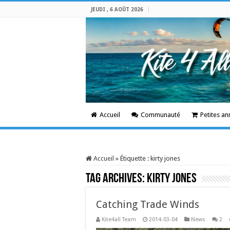
JEUDI , 6 AOÛT 2026
Accueil
Communauté
Petites a
Accueil
»
Étiquette :
kirty jones
Tag Archives:
kirty jones
Catching Trade Winds
Kite4all Team
2014-03-04
News
2