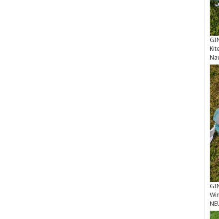
GIN
Kit
Na
GIN
Win
NE