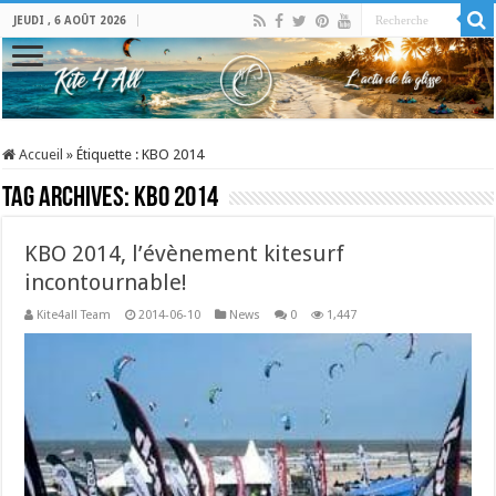
JEUDI , 6 AOÛT 2026
Accueil
»
Étiquette :
KBO 2014
Tag Archives:
KBO 2014
KBO 2014, l’évènement kitesurf
incontournable!
Kite4all Team
2014-06-10
News
0
1,447