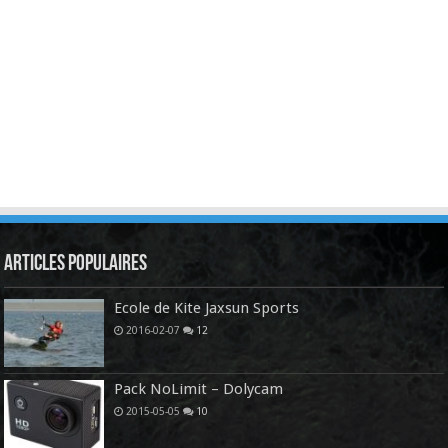
Articles Populaires
Ecole de Kite Jaxsun Sports
2016-02-07
12
Pack NoLimit – Dolycam
2015-05-05
10