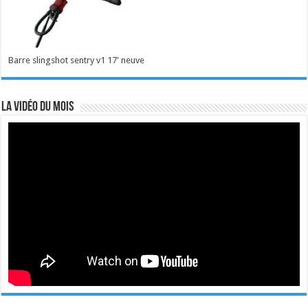
Barre slingshot sentry v1 17' neuve
La vidéo du mois