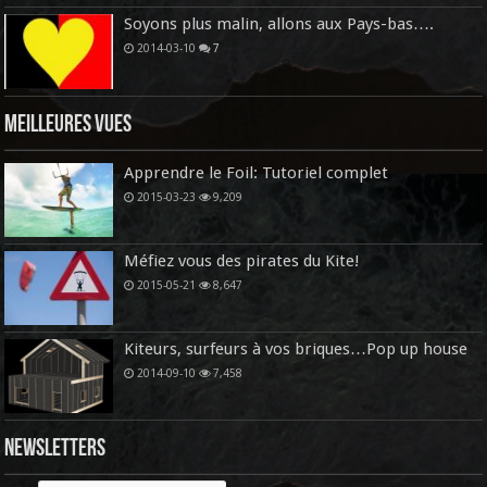
Soyons plus malin, allons aux Pays-bas….
2014-03-10
7
Meilleures vues
Apprendre le Foil: Tutoriel complet
2015-03-23
9,209
Méfiez vous des pirates du Kite!
2015-05-21
8,647
Kiteurs, surfeurs à vos briques…Pop up house
2014-09-10
7,458
Newsletters