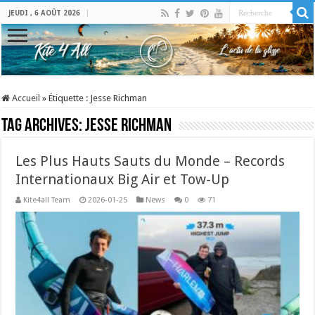
JEUDI , 6 AOÛT 2026
Accueil
»
Étiquette :
Jesse Richman
Tag Archives:
Jesse Richman
Les Plus Hauts Sauts du Monde – Records
Internationaux Big Air et Tow-Up
Kite4all Team
2026-01-25
News
0
71