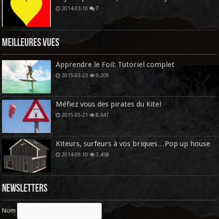
2014-03-10
7
Meilleures vues
Apprendre le Foil: Tutoriel complet
2015-03-23
9,209
Méfiez vous des pirates du Kite!
2015-05-21
8,647
Kiteurs, surfeurs à vos briques…Pop up house
2014-09-10
7,458
Newsletters
Nom