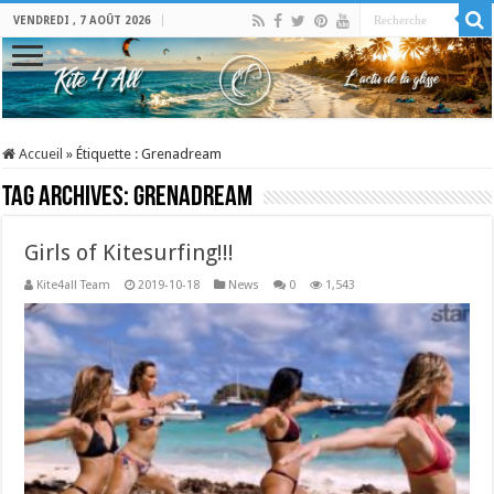
VENDREDI , 7 AOÛT 2026
Accueil
»
Étiquette :
Grenadream
Tag Archives:
Grenadream
Girls of Kitesurfing!!!
Kite4all Team
2019-10-18
News
0
1,543