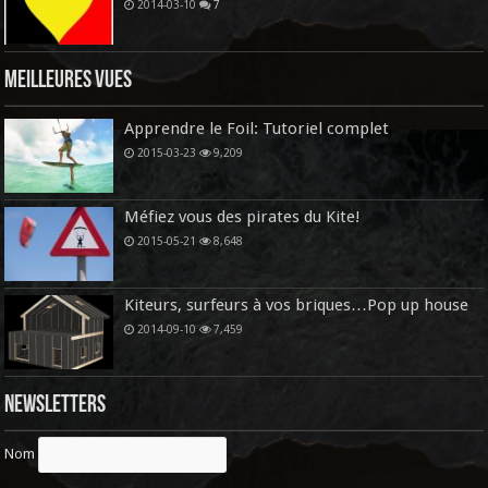
2014-03-10
7
Meilleures vues
Apprendre le Foil: Tutoriel complet
2015-03-23
9,209
Méfiez vous des pirates du Kite!
2015-05-21
8,648
Kiteurs, surfeurs à vos briques…Pop up house
2014-09-10
7,459
Newsletters
Nom