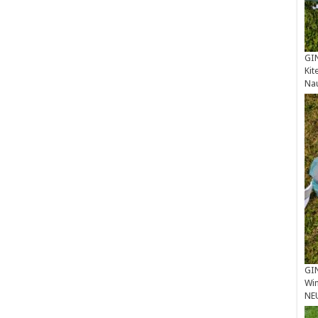
GIN
Kit
Na
GIN
Win
NE