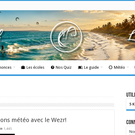
nnonces
Les écoles
Nos Quiz
Le guide
Météo
Util
5 
ions météo avec le Wezr!
Con
1,445
Nom