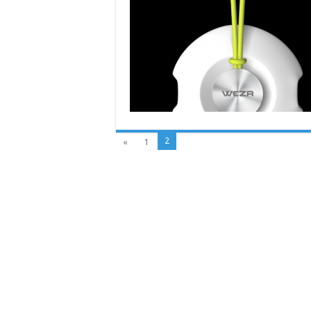
2
«
1