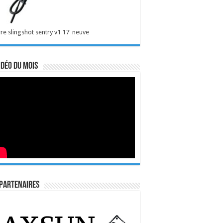
re slingshot sentry v1 17' neuve
idéo du mois
Partenaires