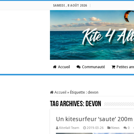
SAMEDI , 8 AOÛT 2026
Accueil
Communauté
Petites a
Accueil
»
Étiquette :
devon
Tag Archives:
devon
Un kitesurfeur ‘saute’ 200m
Kite4all Team
2019-03-26
News
0