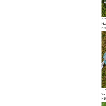
GIN
Kit
Na
GIN
Win
NE