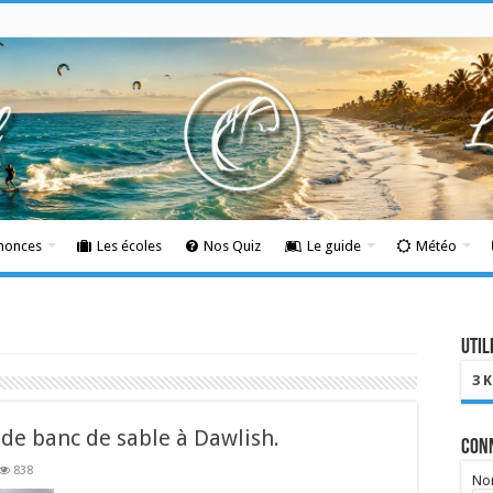
nnonces
Les écoles
Nos Quiz
Le guide
Météo
Util
3 
 de banc de sable à Dawlish.
Con
838
Nom