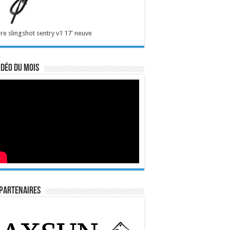
re slingshot sentry v1 17' neuve
idéo du mois
Partenaires