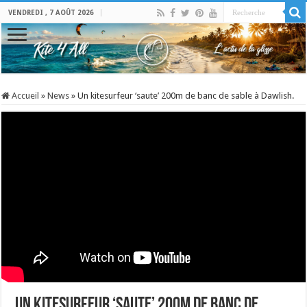
VENDREDI , 7 AOÛT 2026
Accueil
»
News
»
Un kitesurfeur ‘saute’ 200m de banc de sable à Dawlish.
Un kitesurfeur ‘saute’ 200m de banc de