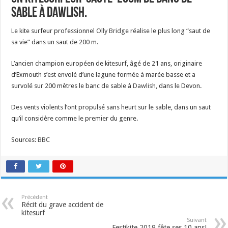
sable à Dawlish.
Le kite surfeur professionnel
Olly Bridg
e réalise le plus long “saut de
sa vie” dans un saut de 200 m.
L’ancien champion européen de kitesurf, âgé de 21 ans, originaire
d’Exmouth s’est envolé d’une lagune formée à marée basse et a
survolé sur 200 mètres le banc de sable à
Dawlish
, dans le Devon.
Des vents violents l’ont propulsé sans heurt sur le sable, dans un saut
qu’il considère comme le premier du genre.
Sources:
BBC
Précédent
Récit du grave accident de
kitesurf
Suivant
Festikite 2019 fête ses 10 ans!