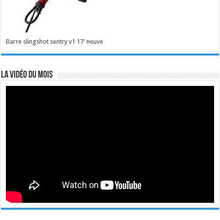
Barre slingshot sentry v1 17' neuve
La vidéo du mois