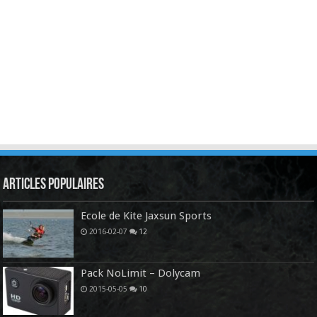
Articles Populaires
Ecole de Kite Jaxsun Sports
2016-02-07
12
Pack NoLimit – Dolycam
2015-05-05
10