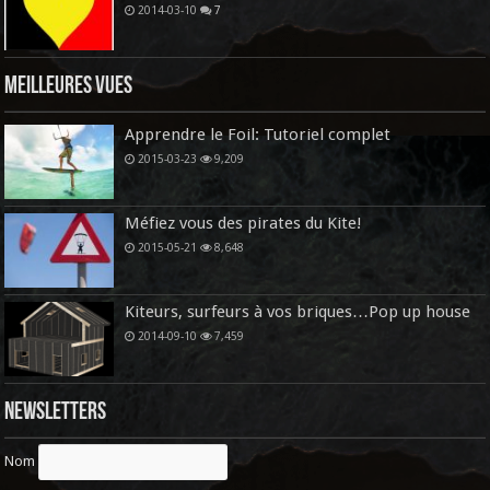
2014-03-10
7
Meilleures vues
Apprendre le Foil: Tutoriel complet
2015-03-23
9,209
Méfiez vous des pirates du Kite!
2015-05-21
8,648
Kiteurs, surfeurs à vos briques…Pop up house
2014-09-10
7,459
Newsletters
Nom