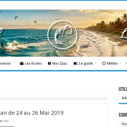
nnonces
Les écoles
Nos Quiz
Le guide
Météo
Util
4 
san de 24 au 26 Mai 2019
Con
964
Nom