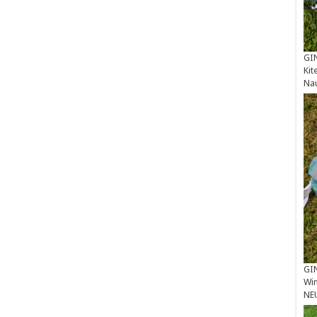
GIN
Kit
Na
GIN
Win
NE