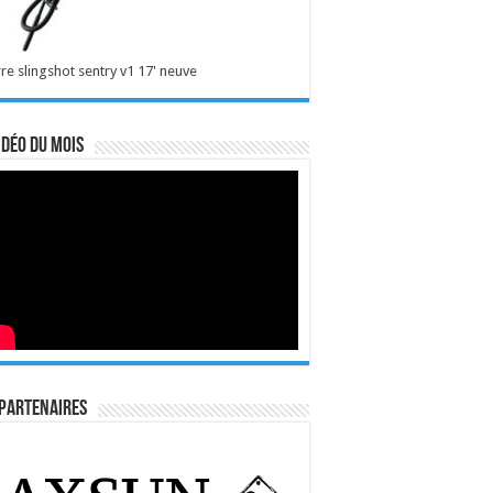
re slingshot sentry v1 17' neuve
idéo du mois
Partenaires