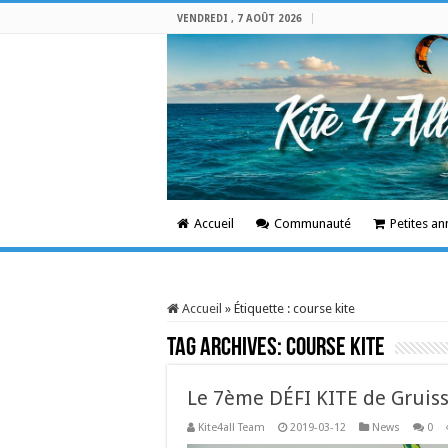
VENDREDI , 7 AOÛT 2026
Accueil
Communauté
Petites a
Accueil
»
Étiquette :
course kite
Tag Archives:
course kite
Le 7ème DÉFI KITE de Gruis
Kite4all Team
2019-03-12
News
0