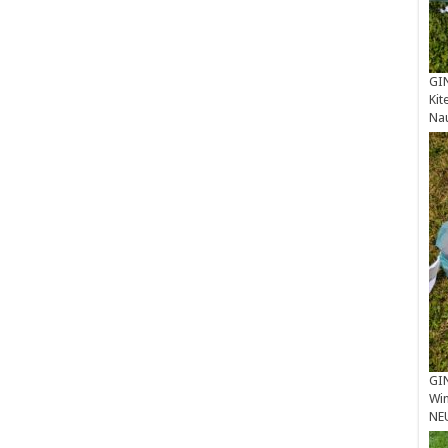
GIN
Kit
Na
GIN
Win
NE