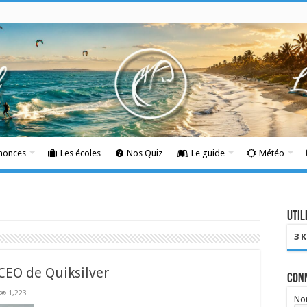
nnonces
Les écoles
Nos Quiz
Le guide
Météo
Util
3 
 CEO de Quiksilver
Con
1,223
Nom