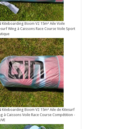
 Kiteboarding Boom V2 15m² Aile Voile
esurf Wing à Caissons Race Course Voile Sport
utique
 Kiteboarding Boom V2 15m² Aile de Kitesurf
g à Caissons Voile Race Course Compétition -
UVE