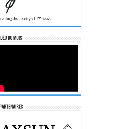
re slingshot sentry v1 17' neuve
idéo du mois
Partenaires