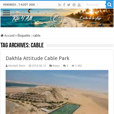
VENDREDI , 7 AOÛT 2026
Accueil
»
Étiquette :
cable
Tag Archives:
cable
Dakhla Attitude Cable Park
Kite4all Team
2014-06-12
News
0
1,462