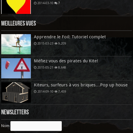
2014-03-10
7
Meilleures vues
Apprendre le Foil: Tutoriel complet
2015-03-23
9,209
Méfiez vous des pirates du Kite!
2015-05-21
8,648
Kiteurs, surfeurs à vos briques…Pop up house
2014-09-10
7,459
Newsletters
Nom