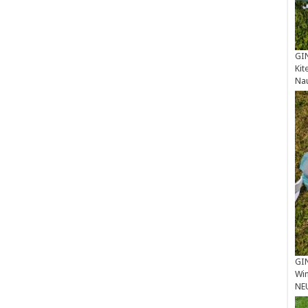
GIN
Kit
Na
GIN
Win
NE