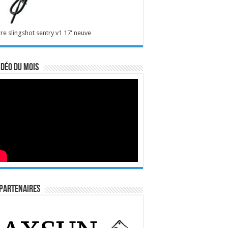
re slingshot sentry v1 17' neuve
idéo du mois
Partenaires