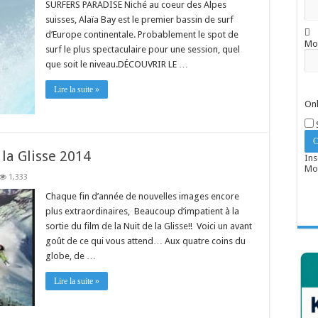
SURFERS PARADISE Niché au coeur des Alpes
suisses, Alaïa Bay est le premier bassin de surf
d’Europe continentale. Probablement le spot de
Mo
surf le plus spectaculaire pour une session, quel
que soit le niveau.DÉCOUVRIR LE …
Lire la suite »
Onl
la Glisse 2014
Ins
Mot
1,333
Chaque fin d’année de nouvelles images encore
plus extraordinaires, Beaucoup d’impatient à la
sortie du film de la Nuit de la Glisse!! Voici un avant
goût de ce qui vous attend… Aux quatre coins du
globe, de …
Lire la suite »