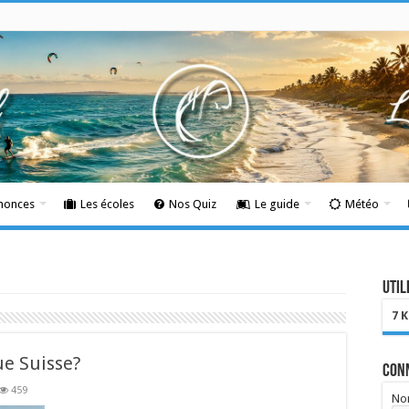
nnonces
Les écoles
Nos Quiz
Le guide
Météo
Util
7 
ue Suisse?
Con
459
Nom