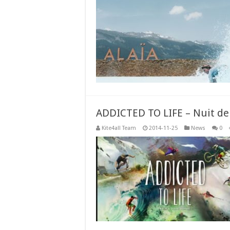
ADDICTED TO LIFE – Nuit de 
Kite4all Team
2014-11-25
News
0