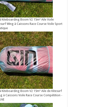
 Kiteboarding Boom V2 15m² Aile Voile
esurf Wing à Caissons Race Course Voile Sport
utique
 Kiteboarding Boom V2 15m² Aile de Kitesurf
g à Caissons Voile Race Course Compétition -
UVE