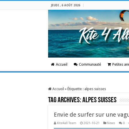
JEUDI , 6 AOÛT 2026
Accueil
Communauté
Petites a
Accueil
»
Étiquette :
alpes suisses
Tag Archives:
alpes suisses
Envie de surfer sur une vag
Kite4all Team
2021-10-21
News
0