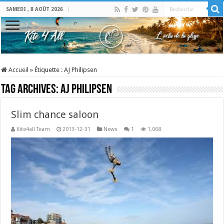
SAMEDI , 8 AOÛT 2026
Accueil
»
Étiquette :
AJ Philipsen
Tag Archives:
AJ Philipsen
Slim chance saloon
Kite4all Team
2013-12-31
News
1
1,068