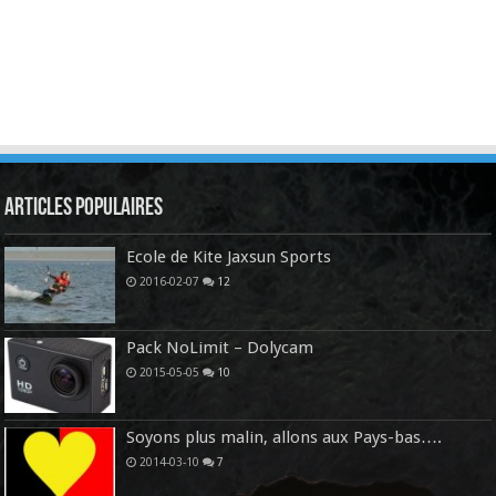
Articles Populaires
Ecole de Kite Jaxsun Sports
2016-02-07
12
Pack NoLimit – Dolycam
2015-05-05
10
Soyons plus malin, allons aux Pays-bas….
2014-03-10
7