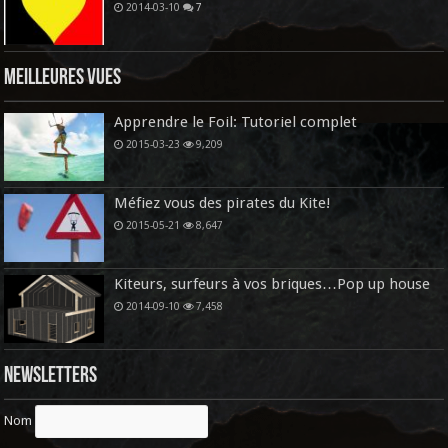
2014-03-10
7
Meilleures vues
Apprendre le Foil: Tutoriel complet
2015-03-23
9,209
Méfiez vous des pirates du Kite!
2015-05-21
8,647
Kiteurs, surfeurs à vos briques…Pop up house
2014-09-10
7,458
Newsletters
Nom