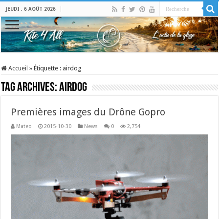
JEUDI , 6 AOÛT 2026
Accueil
»
Étiquette :
airdog
Tag Archives:
airdog
Premières images du Drône Gopro
Mateo
2015-10-30
News
0
2,754