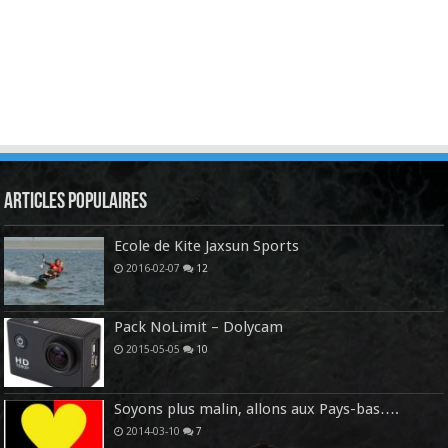
Articles Populaires
Ecole de Kite Jaxsun Sports
2016-02-07
12
Pack NoLimit – Dolycam
2015-05-05
10
Soyons plus malin, allons aux Pays-bas….
2014-03-10
7