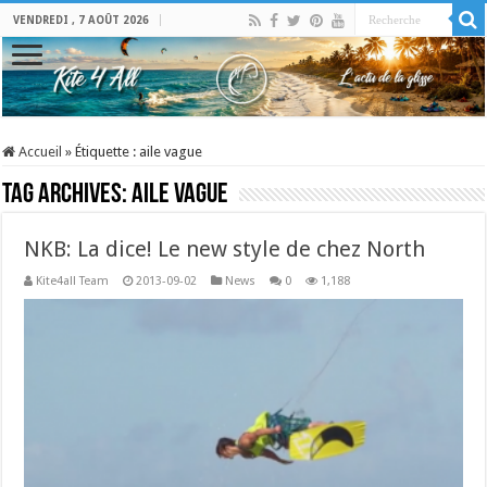
VENDREDI , 7 AOÛT 2026
Accueil
»
Étiquette :
aile vague
Tag Archives:
aile vague
NKB: La dice! Le new style de chez North
Kite4all Team
2013-09-02
News
0
1,188