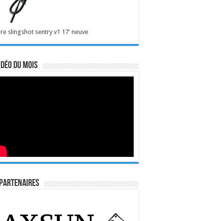
re slingshot sentry v1 17' neuve
idéo du mois
Partenaires