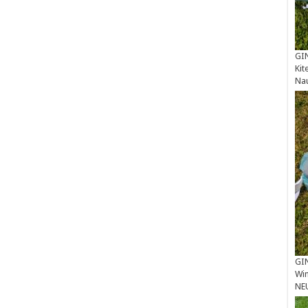
GIN
Kit
Na
GIN
Win
NE