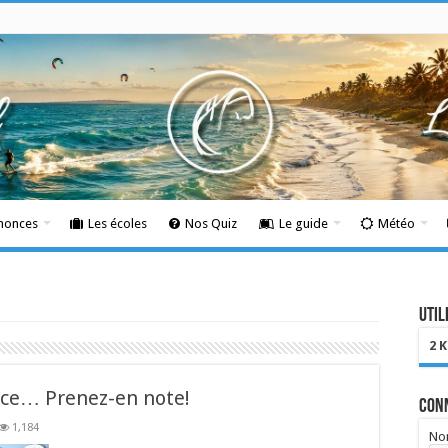
nnonces
Les écoles
Nos Quiz
Le guide
Météo
Util
2 
nce… Prenez-en note!
Con
1,184
Nom