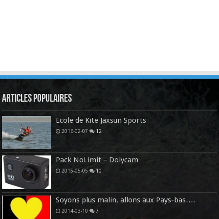
Articles Populaires
Ecole de Kite Jaxsun Sports
2016-02-07
12
Pack NoLimit – Dolycam
2015-05-05
10
Soyons plus malin, allons aux Pays-bas….
2014-03-10
7