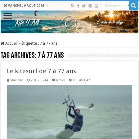
DIMANCHE , 9 AOÛT 2026
Accueil
»
Étiquette :
7 à 77 ans
Tag Archives:
7 à 77 ans
Le kitesurf de 7 à 77 ans
Maxime
2015-05-14
News
0
1,471