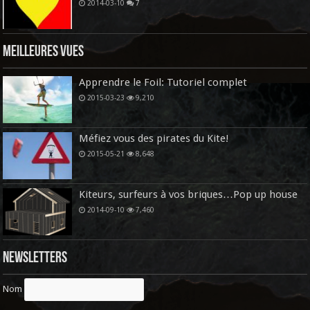
2014-03-10
7
Meilleures vues
Apprendre le Foil: Tutoriel complet
2015-03-23
9,210
Méfiez vous des pirates du Kite!
2015-05-21
8,648
Kiteurs, surfeurs à vos briques…Pop up house
2014-09-10
7,460
Newsletters
Nom