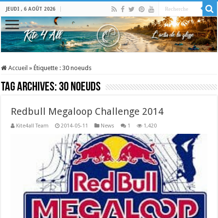
JEUDI , 6 AOÛT 2026
Accueil
»
Étiquette :
30 noeuds
Tag Archives:
30 noeuds
Redbull Megaloop Challenge 2014
Kite4all Team
2014-05-11
News
1
1,420