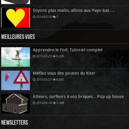
Soyons plus malin, allons aux Pays-bas….
2014-03-10
7
Meilleures vues
Apprendre le Foil: Tutoriel complet
2015-03-23
9,209
Méfiez vous des pirates du Kite!
2015-05-21
8,647
Kiteurs, surfeurs à vos briques…Pop up house
2014-09-10
7,458
Newsletters