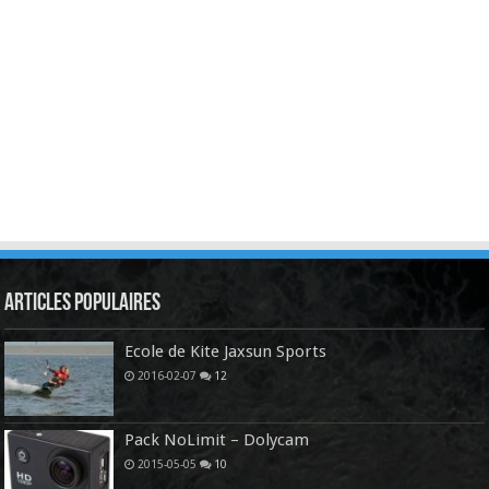
Articles Populaires
Ecole de Kite Jaxsun Sports
2016-02-07
12
Pack NoLimit – Dolycam
2015-05-05
10