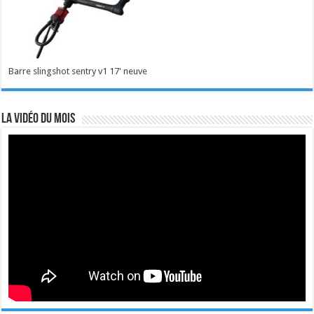
Barre slingshot sentry v1 17' neuve
La vidéo du mois