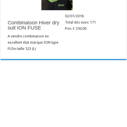
02/01/2018
Combinaison Hiver dry
Total des vues: 171
This
suit ION FUSE
Prix: € 350.00
listing
A vendre combinaison en
is
marked
excellent état marque ION type
as
FUSe taille 523 (L)
sold.