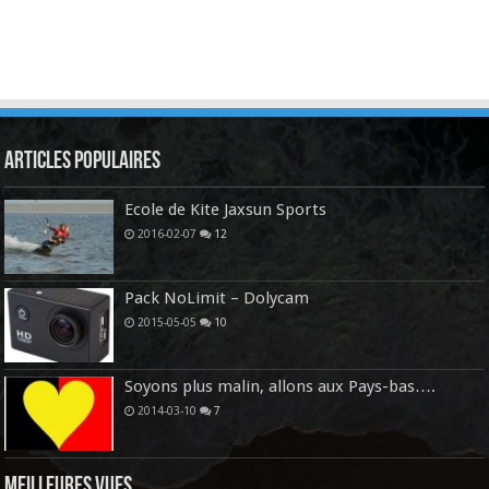
Articles Populaires
Ecole de Kite Jaxsun Sports
2016-02-07
12
Pack NoLimit – Dolycam
2015-05-05
10
Soyons plus malin, allons aux Pays-bas….
2014-03-10
7
Meilleures vues