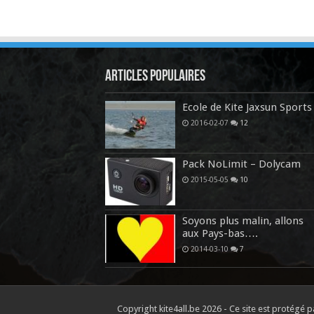
Articles Populaires
Ecole de Kite Jaxsun Sports
2016-02-07
12
Pack NoLimit – Dolycam
2015-05-05
10
Soyons plus malin, allons
aux Pays-bas….
2014-03-10
7
Copyright kite4all.be 2026 - Ce site est protég