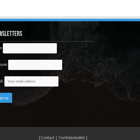
wsletters
m
énom
il:
|
Contact
|
Confidentialité
|