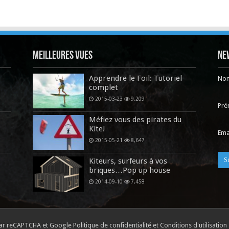
Meilleures vues
Ne
Apprendre le Foil: Tutoriel
No
complet
2015-03-23
9,209
Pr
Méfiez vous des pirates du
Kite!
Ema
2015-05-21
8,647
Kiteurs, surfeurs à vos
briques…Pop up house
2014-09-10
7,458
é par reCAPTCHA et Google
Politique de confidentialité
et
Conditions d'utilisation