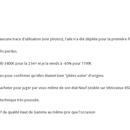
aucune trace d'utilisation (voir photos), l'aile n'a été dépliée pour la première
lis perdus.
300-3400€ pour la 21m² et je la vends à -65% pour 1199€
ales pour confirmer qu'elles étaient bien "pliées usine" d'origine.
 l'acheter pour juger par vous-même de son état Neuf (visible sur Vénissieux 69
technique très poussée.
euf de qualité Haut de Gamme au même prix que l'occasion