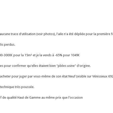
aucune trace d'utilisation (voir photos), l'aile n'a été dépliée pour la première
lis perdus.
900-3000€ pour la 15m² et je la vends à -65% pour 1049€
ales pour confirmer qu'elles étaient bien "pliées usine" d'origine.
 l'acheter pour juger par vous-même de son état Neuf (visible sur Vénissieux 69
technique très poussée.
euf de qualité Haut de Gamme au même prix que l'occasion