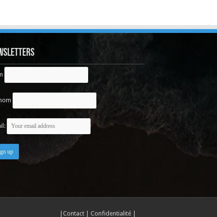
wsletters
m
énom
il:
|
Contact
|
Confidentialité
|