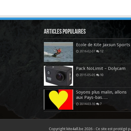
Articles Populaires
Ecole de Kite Jaxsun Sports
2016-02-07
12
Pack NoLimit – Dolycam
2015-05-05
10
Soyons plus malin, allons
aux Pays-bas….
2014-03-10
7
Copyright kite4all.be 2026 - Ce site est protég