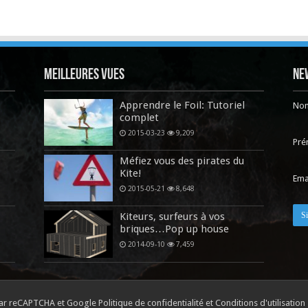
Meilleures vues
Ne
Apprendre le Foil: Tutoriel
No
complet
2015-03-23
9,209
Pr
Méfiez vous des pirates du
Kite!
Ema
2015-05-21
8,648
Kiteurs, surfeurs à vos
briques…Pop up house
2014-09-10
7,459
é par reCAPTCHA et Google
Politique de confidentialité
et
Conditions d'utilisation