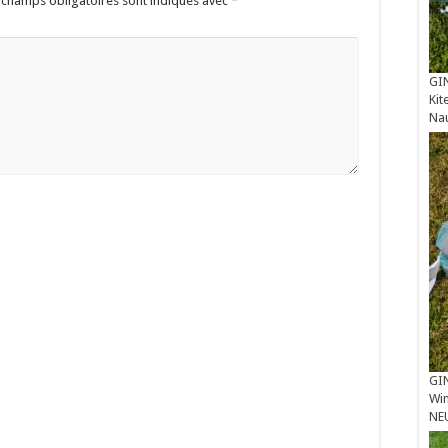
 champs obligatoires sont indiqués avec
*
GIN
Kit
Na
GIN
Win
NE