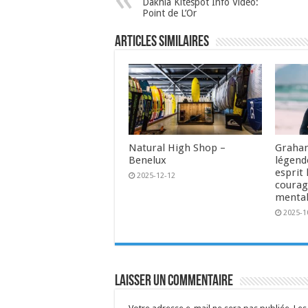
Dakhla Kitespot Info Video:
Point de L’Or
Articles similaires
Natural High Shop –
Graham
Benelux
légende
esprit 
2025-12-12
courag
menta
2025-1
Laisser un commentaire