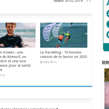
Rilland 16-02-2014
 Howes : une
Le ParaWing : 10 bonnes
 du kitesurf, un
raisons de te lancer en 2025
libre et une voix
Der
2025-09-12
euse pour la santé
le
0-15