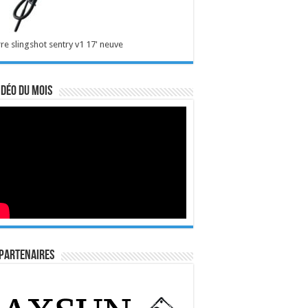
re slingshot sentry v1 17' neuve
idéo du mois
Partenaires