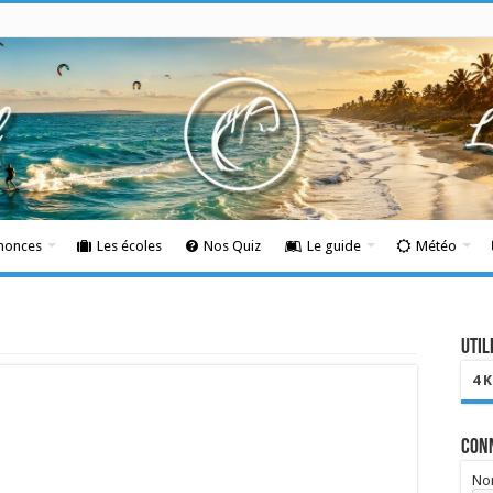
nnonces
Les écoles
Nos Quiz
Le guide
Météo
Util
4 
Con
Nom