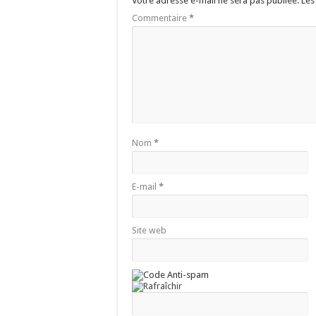
Votre adresse e-mail ne sera pas publiée.
Les
Commentaire
*
Nom
*
E-mail
*
Site web