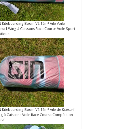
 Kiteboarding Boom V2 15m² Aile Voile
esurf Wing à Caissons Race Course Voile Sport
utique
 Kiteboarding Boom V2 15m² Aile de Kitesurf
g à Caissons Voile Race Course Compétition -
UVE