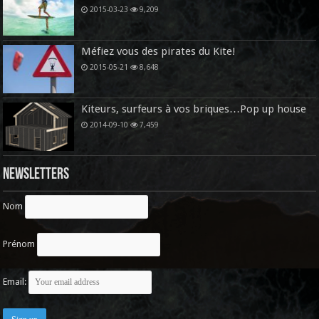
2015-03-23
9,209
Méfiez vous des pirates du Kite!
2015-05-21
8,648
Kiteurs, surfeurs à vos briques…Pop up house
2014-09-10
7,459
Newsletters
Nom
Prénom
Email: