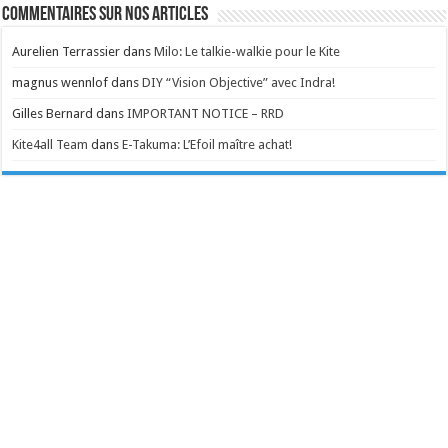
Commentaires sur nos articles
Aurelien Terrassier
dans
Milo: Le talkie-walkie pour le Kite
magnus wennlof
dans
DIY “Vision Objective” avec Indra!
Gilles Bernard
dans
IMPORTANT NOTICE – RRD
Kite4all Team
dans
E-Takuma: L’Efoil maître achat!