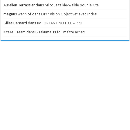
Aurelien Terrassier
dans
Milo: Le talkie-walkie pour le Kite
magnus wennlof
dans
DIY “Vision Objective” avec Indra!
Gilles Bernard
dans
IMPORTANT NOTICE – RRD
Kite4all Team
dans
E-Takuma: L’Efoil maître achat!