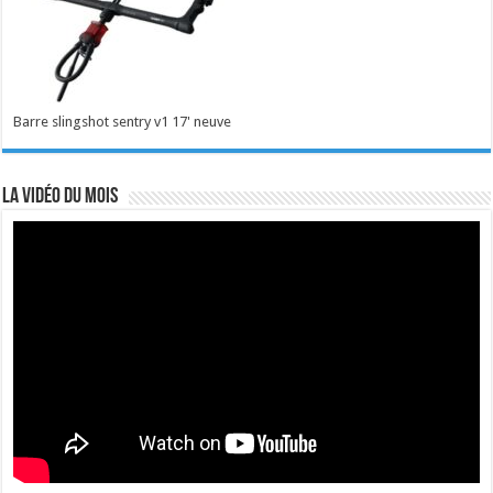
Barre slingshot sentry v1 17' neuve
La vidéo du mois