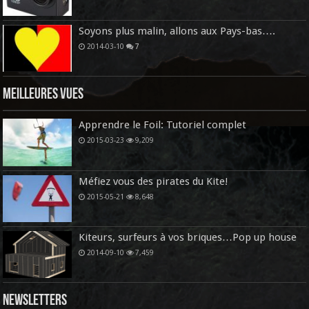
Soyons plus malin, allons aux Pays-bas….
2014-03-10
7
Meilleures vues
Apprendre le Foil: Tutoriel complet
2015-03-23
9,209
Méfiez vous des pirates du Kite!
2015-05-21
8,648
Kiteurs, surfeurs à vos briques…Pop up house
2014-09-10
7,459
Newsletters