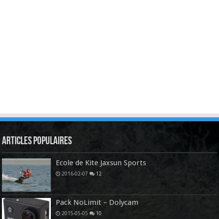
Articles Populaires
Ecole de Kite Jaxsun Sports
2016-02-07
12
Pack NoLimit – Dolycam
2015-05-05
10