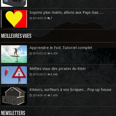
Soyons plus malin, allons aux Pays-bas….
2014-03-10
7
Meilleures vues
Apprendre le Foil: Tutoriel complet
2015-03-23
9,209
Méfiez vous des pirates du Kite!
2015-05-21
8,648
Kiteurs, surfeurs à vos briques…Pop up house
2014-09-10
7,459
Newsletters