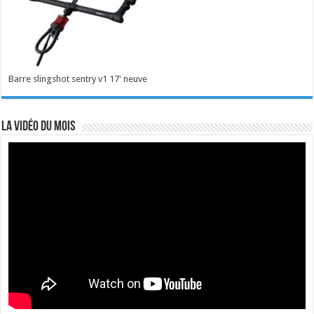
Barre slingshot sentry v1 17' neuve
La vidéo du mois