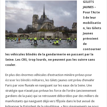
GILETS
JAUNES –
Pour l’Acte
5 de leur
mobilisatio
n, les Gilets
Jaunes
prévoient
de
contourner
les véhicules blindés de la gendarmerie en passant par la
Seine. Les CRS, trop lourds, ne peuvent pas les suivre sans
couler.
En plus des énormes véhicules d’extraction minière prévus pour
écraser les blindés militaires
, les Gilets Jaunes ont prévu d’envahir
Paris par voie fluviale en naviguant sur les eaux de la Seine. Une
stratégie que n’avait pas prévue les force de l’ordre (anciennement
gardiens de la paix) qui se retrouvent débordées par des milliers de
manifestants qui naviguent déjà vers l’Élysée dans le but avoué de
kidnapper le Président de la république. « Nos équipements ne nous