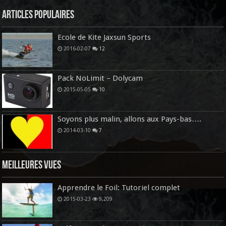
Articles Populaires
Ecole de Kite Jaxsun Sports
2016-02-07
12
Pack NoLimit – Dolycam
2015-05-05
10
Soyons plus malin, allons aux Pays-bas….
2014-03-10
7
Meilleures vues
Apprendre le Foil: Tutoriel complet
2015-03-23
9,209