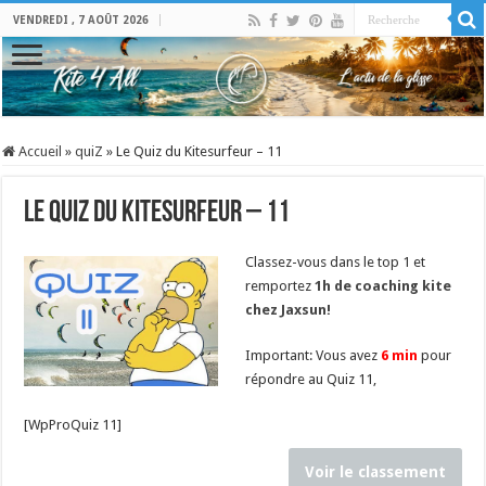
VENDREDI , 7 AOÛT 2026
Accueil
»
quiZ
»
Le Quiz du Kitesurfeur – 11
Le Quiz du Kitesurfeur – 11
Classez-vous dans le top 1 et
remportez
1h de coaching kite
chez Jaxsun!
Important: Vous avez
6 min
pour
répondre au Quiz 11,
[WpProQuiz 11]
Voir le classement