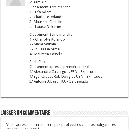
X’Trem Air
Classement 1ère manche
1 – Léa Ademi
2- Charlotte Rolando
3- Maureen Castelle
4 – Louise Delorme
Classement 2ème manche
1 – Charlotte Rolando
2- Marie Switala
3- Louise Delorme
4 –Maureen Castelle
Sosh Cup
Classement après la première manche :
1/ Alexandre Caizergues FRA – 34 nœuds
1/ Egalité avec Rob Douglas USA – 34 nœuds
3/ Antoine Albeau FRA – 32.5 nœuds
Laisser un commentaire
Votre adresse e-mail ne sera pas publiée.
Les champs obligatoires
sont indiqués avec
*