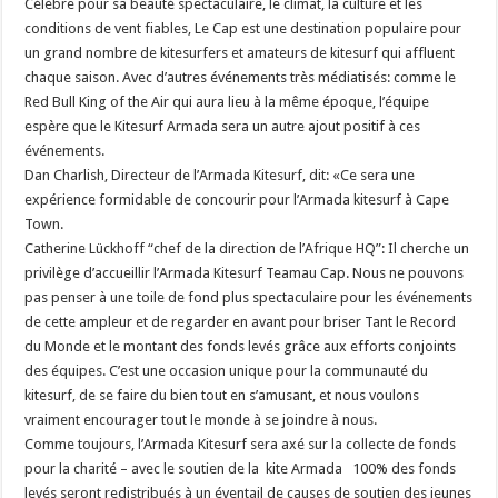
Célèbre pour sa beauté spectaculaire, le climat, la culture et les
conditions de vent fiables, Le Cap est une destination populaire pour
un grand nombre de kitesurfers et amateurs de kitesurf qui affluent
chaque saison. Avec d’autres événements très médiatisés: comme le
Red Bull King of the Air qui aura lieu à la même époque, l’équipe
espère que le Kitesurf Armada sera un autre ajout positif à ces
événements.
Dan Charlish, Directeur de l’Armada Kitesurf, dit: «Ce sera une
expérience formidable de concourir pour l’Armada kitesurf à Cape
Town.
Catherine Lückhoff “chef de la direction de l’Afrique HQ”: Il cherche un
privilège d’accueillir l’Armada Kitesurf Teamau Cap. Nous ne pouvons
pas penser à une toile de fond plus spectaculaire pour les événements
de cette ampleur et de regarder en avant pour briser Tant le Record
du Monde et le montant des fonds levés grâce aux efforts conjoints
des équipes. C’est une occasion unique pour la communauté du
kitesurf, de se faire du bien tout en s’amusant, et nous voulons
vraiment encourager tout le monde à se joindre à nous.
Comme toujours, l’Armada Kitesurf sera axé sur la collecte de fonds
pour la charité – avec le soutien de la kite Armada 100% des fonds
levés seront redistribués à un éventail de causes de soutien des jeunes