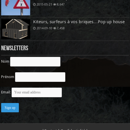
2015-05-21
8,647
Kiteurs, surfeurs à vos briques…Pop up house
2014-09-10
7,458
Newsletters
Nom
Prénom
Email: