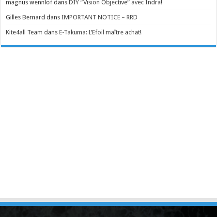
magnus wennlof
dans
DIY “Vision Objective” avec Indra!
Gilles Bernard
dans
IMPORTANT NOTICE – RRD
Kite4all Team
dans
E-Takuma: L’Efoil maître achat!