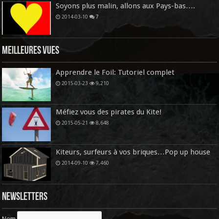
Soyons plus malin, allons aux Pays-bas….
2014-03-10
7
Meilleures vues
Apprendre le Foil: Tutoriel complet
2015-03-23
9,210
Méfiez vous des pirates du Kite!
2015-05-21
8,648
Kiteurs, surfeurs à vos briques…Pop up house
2014-09-10
7,460
Newsletters
Nom