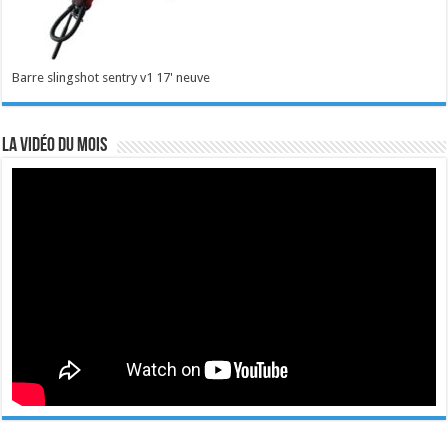
Barre slingshot sentry v1 17' neuve
La vidéo du mois