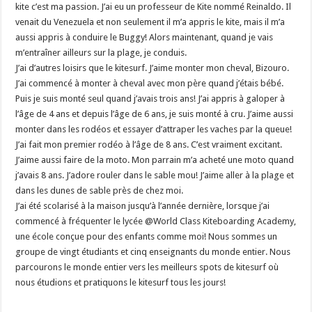
kite c’est ma passion. J’ai eu un professeur de Kite nommé Reinaldo. Il
venait du Venezuela et non seulement il m’a appris le kite, mais il m’a
aussi appris à conduire le Buggy! Alors maintenant, quand je vais
m’entraîner ailleurs sur la plage, je conduis.
J’ai d’autres loisirs que le kitesurf. J’aime monter mon cheval, Bizouro.
J’ai commencé à monter à cheval avec mon père quand j’étais bébé.
Puis je suis monté seul quand j’avais trois ans! J’ai appris à galoper à
l’âge de 4 ans et depuis l’âge de 6 ans, je suis monté à cru. J’aime aussi
monter dans les rodéos et essayer d’attraper les vaches par la queue!
J’ai fait mon premier rodéo à l’âge de 8 ans. C’est vraiment excitant.
J’aime aussi faire de la moto. Mon parrain m’a acheté une moto quand
j’avais 8 ans. J’adore rouler dans le sable mou! J’aime aller à la plage et
dans les dunes de sable près de chez moi.
J’ai été scolarisé à la maison jusqu’à l’année dernière, lorsque j’ai
commencé à fréquenter le lycée @World Class Kiteboarding Academy,
une école conçue pour des enfants comme moi! Nous sommes un
groupe de vingt étudiants et cinq enseignants du monde entier. Nous
parcourons le monde entier vers les meilleurs spots de kitesurf où
nous étudions et pratiquons le kitesurf tous les jours!