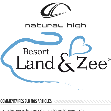
Commentaires sur nos articles
Aurelien Terrassier
dans
Milo: Le talkie-walkie pour le Kite