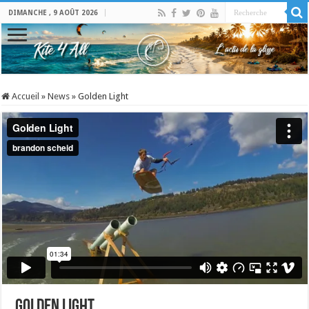
DIMANCHE , 9 AOÛT 2026
Accueil
»
News
»
Golden Light
Golden Light