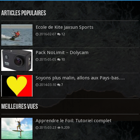
Articles Populaires
Ecole de Kite Jaxsun Sports
2016-02-07
12
Pack NoLimit – Dolycam
2015-05-05
10
Soyons plus malin, allons aux Pays-bas….
2014-03-10
7
Meilleures vues
Apprendre le Foil: Tutoriel complet
2015-03-23
9,209