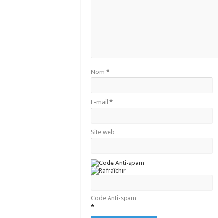
Nom
*
E-mail
*
Site web
Code Anti-spam
*