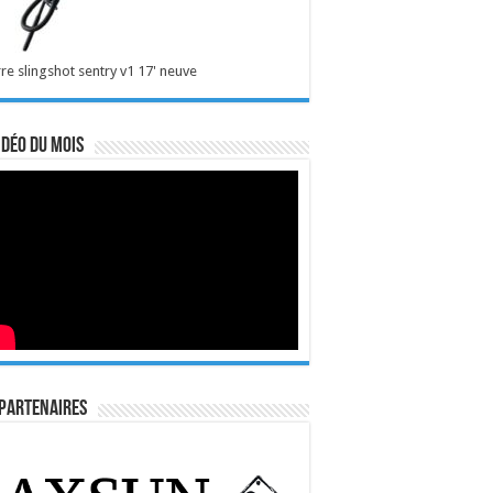
re slingshot sentry v1 17' neuve
idéo du mois
Partenaires