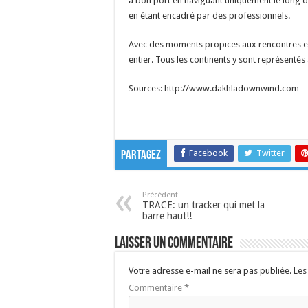
à bon port en naviguant uniquement le long d
en étant encadré par des professionnels.
Avec des moments propices aux rencontres et
entier. Tous les continents y sont représent
Sources: http://www.dakhladownwind.com
Facebook
Twitter
Partagez
Précédent
TRACE: un tracker qui met la
barre haut!!
Laisser un commentaire
Votre adresse e-mail ne sera pas publiée.
Les
Commentaire
*