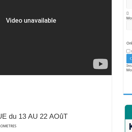
Mo
Onl
Ins
Mot
 du 13 AU 22 AOûT
ILOMETRES