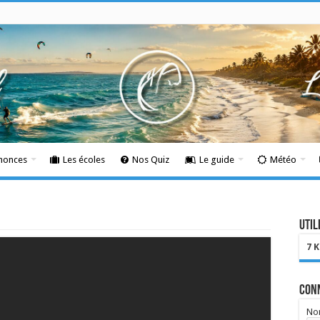
nnonces
Les écoles
Nos Quiz
Le guide
Météo
Util
7 
Con
Nom