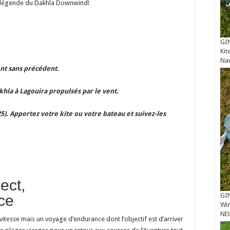
la légende du Dakhla Downwind!
GIN
Kit
Na
ent sans précédent.
khla à Lagouira propulsés par le vent.
25). Apportez votre kite ou votre bateau et suivez-les
ect,
GIN
nce
Win
NE
tesse mais un voyage d’endurance dont l’objectif est d’arriver