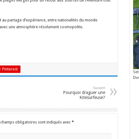
e plages vierges pour un retour aux sources de l’Aventure tout
 au partage d’expérience, entre nationalités du monde
és avec une atmosphère résolument cosmopolite.
Pinterest
Set
Du
Suivant
Pourquoi draguer une
Kitesurfeuse?
 champs obligatoires sont indiqués avec
*